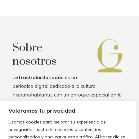
Sobre
nosotros
LetrasGalardonadas
es un
periódico digital dedicado a la cultura
hispanohablante, con un enfoque especial en la
literatura. Nuestro objetivo es promover el arte de
Valoramos tu privacidad
la escritura y la lectura en español, brindando un
espacio para que autores, críticos y lectores se
Usamos cookies para mejorar su experiencia de
reúnan y compartan sus pasiones.
Leer más -->
navegación, mostrarle anuncios o contenidos
personalizados y analizar nuestro tráfico. Al hacer clic en