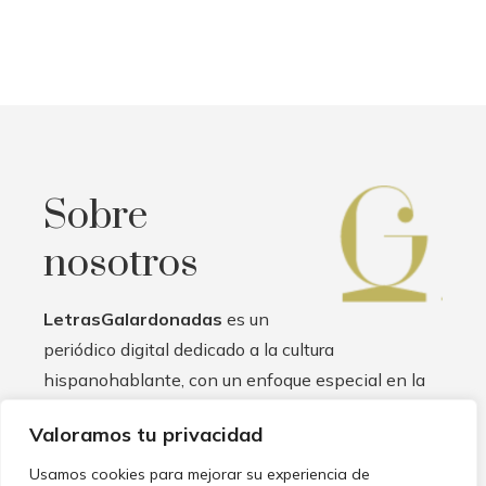
Sobre
nosotros
LetrasGalardonadas
es un
periódico digital dedicado a la cultura
hispanohablante, con un enfoque especial en la
literatura. Nuestro objetivo es promover el arte de
Valoramos tu privacidad
la escritura y la lectura en español, brindando un
espacio para que autores, críticos y lectores se
Usamos cookies para mejorar su experiencia de